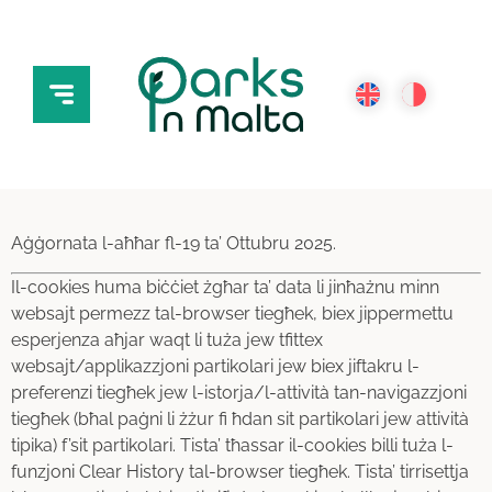
Aġġornata l-aħħar fl-19 ta’ Ottubru 2025.
Il-cookies huma biċċiet żgħar ta’ data li jinħażnu minn
websajt permezz tal-browser tiegħek, biex jippermettu
esperjenza aħjar waqt li tuża jew tfittex
websajt/applikazzjoni partikolari jew biex jiftakru l-
preferenzi tiegħek jew l-istorja/l-attività tan-navigazzjoni
tiegħek (bħal paġni li żżur fi ħdan sit partikolari jew attività
tipika) f’sit partikolari. Tista’ tħassar il-cookies billi tuża l-
funzjoni Clear History tal-browser tiegħek. Tista’ tirrisettja