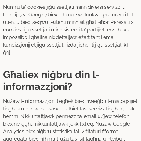
Numru ta’ cookies jiġu ssettjati minn diversi servizzi u
libreriji (eż. Google) biex jaħżnu kwalunkwe preferenzi tal-
utent u biex isegwu l-utenti minn sit għal ieħor. Peress li xi
cookies jiġu ssettjati minn sistemi ta’ partijiet terzi, huwa
impossibbli għalina niddettaljaw eżatt taħt liema
kundizzjonijiet jiġu ssettjati, iżda jidher li jiġu ssettjati kif
ġej.
Għaliex niġbru din l-
informazzjoni?
Nużaw l-informazzjoni tiegħek biex inwieġbu l-mistoqsijiet
tiegħek u nipproċessaw it-talbiet tas-servizz tiegħek, jekk
hemm. Nikkuntattjawk permezz ta’ email u/jew telefon
biex nerġgħu nikkuntattjawk jekk tixtieq. Nużaw Google
Analytics biex niġbru statistika tal-viżitaturi f’forma
aggregata biex nifhmu l-użu tas-sit tagħna u ntejbu l-