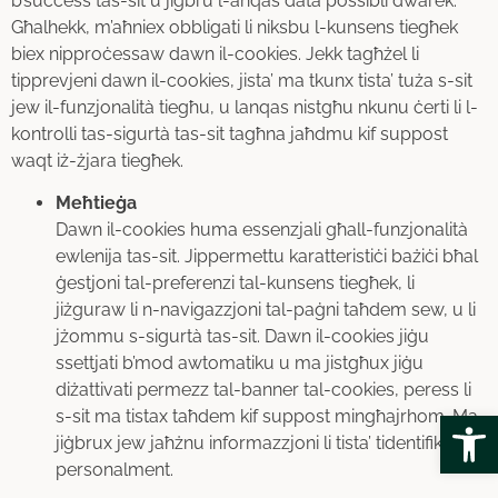
b’suċċess tas-sit u jiġbru l-anqas data possibli dwarek.
Għalhekk, m’aħniex obbligati li niksbu l-kunsens tiegħek
biex nipproċessaw dawn il-cookies. Jekk tagħżel li
tipprevjeni dawn il-cookies, jista’ ma tkunx tista’ tuża s-sit
jew il-funzjonalità tiegħu, u lanqas nistgħu nkunu ċerti li l-
kontrolli tas-sigurtà tas-sit tagħna jaħdmu kif suppost
waqt iż-żjara tiegħek.
Meħtieġa
Dawn il-cookies huma essenzjali għall-funzjonalità
ewlenija tas-sit. Jippermettu karatteristiċi bażiċi bħal
ġestjoni tal-preferenzi tal-kunsens tiegħek, li
jiżguraw li n-navigazzjoni tal-paġni taħdem sew, u li
jżommu s-sigurtà tas-sit. Dawn il-cookies jiġu
ssettjati b’mod awtomatiku u ma jistgħux jiġu
diżattivati permezz tal-banner tal-cookies, peress li
Open
s-sit ma tistax taħdem kif suppost mingħajrhom. Ma
jiġbrux jew jaħżnu informazzjoni li tista’ tidentifikak
personalment.