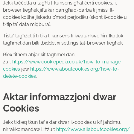
Jekk taċċetta u tagħti l-kunsens għal ċerti cookies, il-
browser tiegħek jiftakar dan għad-darba li jmiss. Il-
cookies kollha jiskadu b’mod perjodiku (skont il-cookie u
t-tip ta’ data miġbura).
Tista’ tagħżel li tirtira l-kunsens fi kwalunkwe ħin. Ikollok
tagħmel dan billi tbiddel xi settings tal-browser tiegħek.
Biex tifhem aħjar kif tagħmel dan,
żur:
https://www.cookiepedia.co.uk/how-to-manage-
cookies
jew
https://www.aboutcookies.org/how-to-
delete-cookies
.
Aktar informazzjoni dwar
Cookies
Jekk tixtieq tkun taf aktar dwar il-cookies u kif jaħdmu,
nirrakkomandaw li żżur:
http://www.allaboutcookies.org/