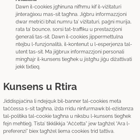
Dawn il-cookies jgħinuna nifhmu kif il-viżitaturi
jinteraġixxu mas-sit tagħna. Jiġbru informazzjoni
dwar metriċi bħal numru ta’ viżitaturi, paġni murija,
rata ta’ bounce, sorsi tat-traffiku u prestazzjoni
ġenerali tas-sit. Dawn il-cookies jippermettulna
ntejbu l-funzjonalità, il-kontenut u l-esperjenza tal-
utent tas-sit. Ma jiġbrux informazzjoni personali
mingħajr il-kunsens tiegħek u jistgħu jiġu diżattivati
jekk tixtieq.
Kunsens u Rtira
Jiddispjaċina li ndejquk bil-banner tal-cookies meta
taċċessa s-sit tagħna, iżda rridu ninfurmawk bl-eżistenza
tal-politika tal-cookie tagħna u niksbu l-kunsens tiegħek
fejn meħtieġ. Tista’ tikklikkja “Aċċetta” jew tagħżel “Ara l-
preferenzi” biex tagħżel liema cookies trid tattiva.