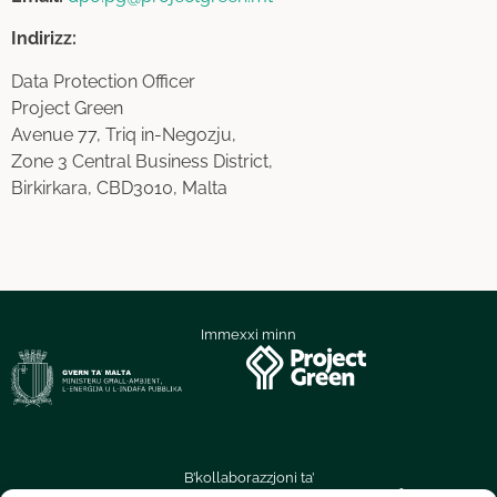
Indirizz:
Data Protection Officer
Project Green
Avenue 77, Triq in-Negozju,
Zone 3 Central Business District,
Birkirkara, CBD3010, Malta
Immexxi minn
B’kollaborazzjoni ta’