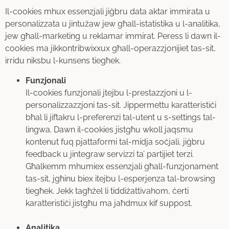
Il-cookies mhux essenzjali jiġbru data aktar immirata u
personalizzata u jintużaw jew għall-istatistika u l-analitika,
jew għall-marketing u reklamar immirat. Peress li dawn il-
cookies ma jikkontribwixxux għall-operazzjonijiet tas-sit,
irridu niksbu l-kunsens tiegħek.
Funzjonali
Il-cookies funzjonali jtejbu l-prestazzjoni u l-
personalizzazzjoni tas-sit. Jippermettu karatteristiċi
bħal li jiftakru l-preferenzi tal-utent u s-settings tal-
lingwa. Dawn il-cookies jistgħu wkoll jaqsmu
kontenut fuq pjattaformi tal-midja soċjali, jiġbru
feedback u jintegraw servizzi ta’ partijiet terzi.
Għalkemm mhumiex essenzjali għall-funzjonament
tas-sit, jgħinu biex itejbu l-esperjenza tal-browsing
tiegħek. Jekk tagħżel li tiddiżattivahom, ċerti
karatteristiċi jistgħu ma jaħdmux kif suppost.
Analitika