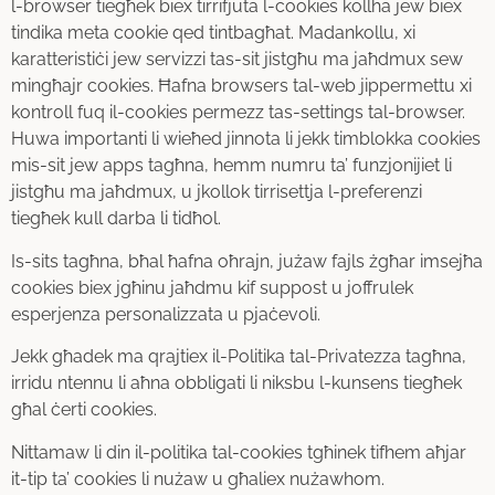
l-browser tiegħek biex tirrifjuta l-cookies kollha jew biex
tindika meta cookie qed tintbagħat. Madankollu, xi
karatteristiċi jew servizzi tas-sit jistgħu ma jaħdmux sew
mingħajr cookies. Ħafna browsers tal-web jippermettu xi
kontroll fuq il-cookies permezz tas-settings tal-browser.
Huwa importanti li wieħed jinnota li jekk timblokka cookies
mis-sit jew apps tagħna, hemm numru ta’ funzjonijiet li
jistgħu ma jaħdmux, u jkollok tirrisettja l-preferenzi
tiegħek kull darba li tidħol.
Is-sits tagħna, bħal ħafna oħrajn, jużaw fajls żgħar imsejħa
cookies biex jgħinu jaħdmu kif suppost u joffrulek
esperjenza personalizzata u pjaċevoli.
Jekk għadek ma qrajtiex il-Politika tal-Privatezza tagħna,
irridu ntennu li aħna obbligati li niksbu l-kunsens tiegħek
għal ċerti cookies.
Nittamaw li din il-politika tal-cookies tgħinek tifhem aħjar
it-tip ta’ cookies li nużaw u għaliex nużawhom.