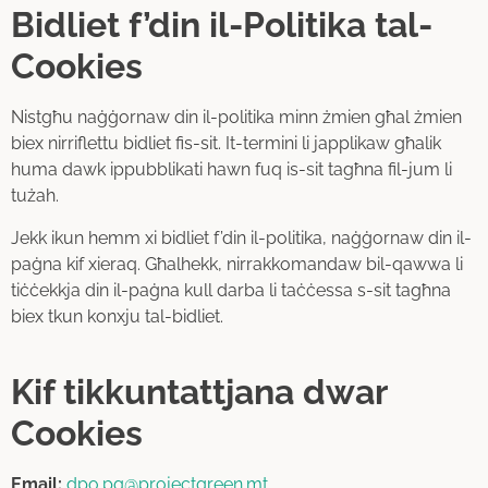
Bidliet f’din il-Politika tal-
Cookies
Nistgħu naġġornaw din il-politika minn żmien għal żmien
biex nirriflettu bidliet fis-sit. It-termini li japplikaw għalik
huma dawk ippubblikati hawn fuq is-sit tagħna fil-jum li
tużah.
Jekk ikun hemm xi bidliet f’din il-politika, naġġornaw din il-
paġna kif xieraq. Għalhekk, nirrakkomandaw bil-qawwa li
tiċċekkja din il-paġna kull darba li taċċessa s-sit tagħna
biex tkun konxju tal-bidliet.
Kif tikkuntattjana dwar
Cookies
Email:
dpo.pg@projectgreen.mt