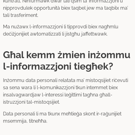
kuntratt. Ninfurmawk dwar tali qsim ta’ informazzjoni u
nipprovdulek opportunità biex taqbel jew ma taqbilx ma’
tali trasferiment.
Ma nużawx l-informazzjoni li tipprovdi biex nagħmlu
deċiżjonijiet awtomatizzati li jistgħu jaffettwawk.
Għal kemm żmien inżommu
l-informazzjoni tiegħek?
Inżommu data personali relatata ma’ mistoqsijiet riċevuti
sa sena wara li l-komunikazzjoni tkun intemmet biex
insalvagwardjaw l-interessi leġittimi tagħna għall-
istruzzjoni tal-mistoqsijiet.
Data personali li ma tkunx meħtieġa skont ir-raġunijiet
msemmija, titneħħa.