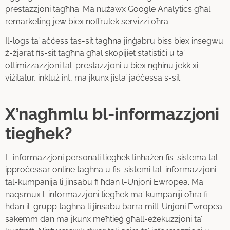
prestazzjoni tagħha. Ma nużawx Google Analytics għal
remarketing jew biex noffrulek servizzi oħra.
Il-logs ta’ aċċess tas-sit tagħna jinġabru biss biex insegwu
ż-żjarat fis-sit tagħna għal skopijiet statistiċi u ta’
ottimizzazzjoni tal-prestazzjoni u biex ngħinu jekk xi
viżitatur, inkluż int, ma jkunx jista’ jaċċessa s-sit.
X’nagħmlu bl-informazzjoni
tiegħek?
L-informazzjoni personali tiegħek tinħażen fis-sistema tal-
ipproċessar online tagħna u fis-sistemi tal-informazzjoni
tal-kumpanija li jinsabu fi ħdan l-Unjoni Ewropea. Ma
naqsmux l-informazzjoni tiegħek ma’ kumpaniji oħra fi
ħdan il-grupp tagħna li jinsabu barra mill-Unjoni Ewropea
sakemm dan ma jkunx meħtieġ għall-eżekuzzjoni ta’