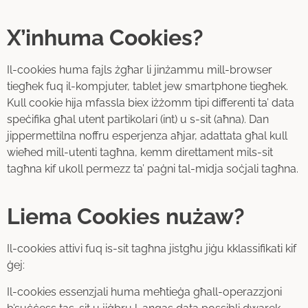
X’inhuma Cookies?
Il-cookies huma fajls żgħar li jinżammu mill-browser
tiegħek fuq il-kompjuter, tablet jew smartphone tiegħek.
Kull cookie hija mfassla biex iżżomm tipi differenti ta’ data
speċifika għal utent partikolari (int) u s-sit (aħna). Dan
jippermettilna noffru esperjenza aħjar, adattata għal kull
wieħed mill-utenti tagħna, kemm direttament mils-sit
tagħna kif ukoll permezz ta’ paġni tal-midja soċjali tagħna.
Liema Cookies nużaw?
Il-cookies attivi fuq is-sit tagħna jistgħu jiġu kklassifikati kif
ġej:
Il-cookies essenzjali huma meħtieġa għall-operazzjoni