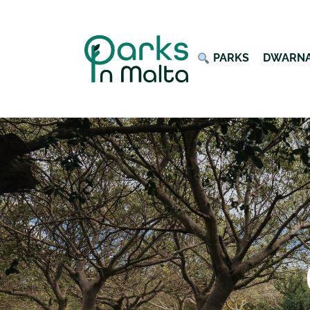
︎ PARKS
DWARN