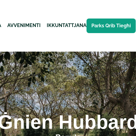
A
AVVENIMENTI
IKKUNTATTJANA
Parks Qrib Tiegħi
Ġnien Hubbar