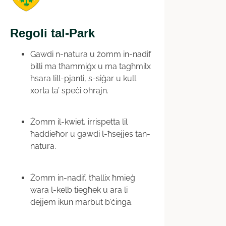
Regoli tal-Park
Gawdi n-natura u żomm in-nadif
billi ma tħammiġx u ma tagħmilx
ħsara lill-pjanti, s-siġar u kull
xorta ta’ speċi oħrajn.
Żomm il-kwiet, irrispetta lil
ħaddieħor u gawdi l-ħsejjes tan-
natura.
Żomm in-nadif, tħallix ħmieġ
wara l-kelb tiegħek u ara li
dejjem ikun marbut b’ċinga.