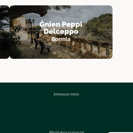
Ġnien Peppi
Delceppo
Bormla
Immexxi minn
B’kollaborazzjoni ta’