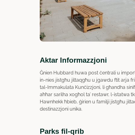
Aktar Informazzjoni
Ġnien Hubbard huwa post ċentrali u importa
in-nies jistgħu jiltaqgħu u jgawdu ftit arja fr
tal-Immakulata Kunċizzjoni, li għandha sinifi
aħħar sarilha xogħol ta’ restawr, l-istatwa tk
Hawnhekk ħbieb, ġirien u familji jistgħu ji
destinazzjoni unika.
Parks fil-qrib