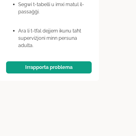
Segwi t-tabelli u imxi matul il-
passaġġi.
Ara li t-tfal dejjem ikunu taħt
superviżjoni minn persuna
adulta.
Irrapporta problema