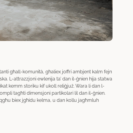
nti għall-komunità, għaliex joffri ambjent kalm fejn
iska. L-attrazzjoni ewlenija ta’ dan il-ġnien hija statwa
kat kemm storiku kif ukoll reliġjuż. Wara li dan l-
ompli tagħti dimensjoni partikolari lil dan il-ġnien.
ltaqgħu biex jgħidu kelma, u dan kollu jagħmluh