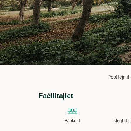
Post fejn i
Faċilitajiet
Bankijiet
Mogħdijie