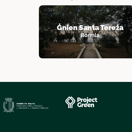
Ġnien Santa Tereża
Bormla