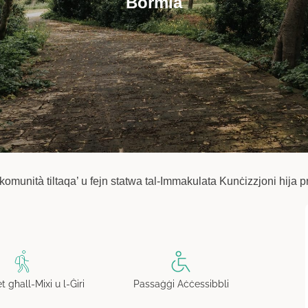
Bormla
l-komunità tiltaqa’ u fejn statwa tal-Immakulata Kunċizzjoni hija p
Passaġġi Aċċessibbli
t għall-Mixi u l-Ġiri