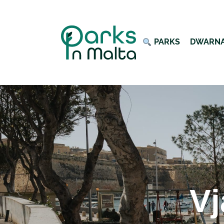
︎ PARKS
DWARN
Vj