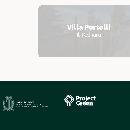
Villa Portelli
Il-Kalkara