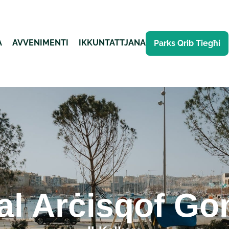
A
AVVENIMENTI
IKKUNTATTJANA
Parks Qrib Tiegħi
al Arċisqof Go