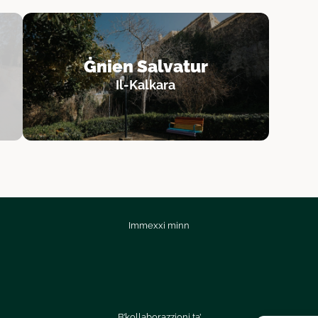
Ġnien Salvatur
Il-Kalkara
Immexxi minn
B’kollaborazzjoni ta’