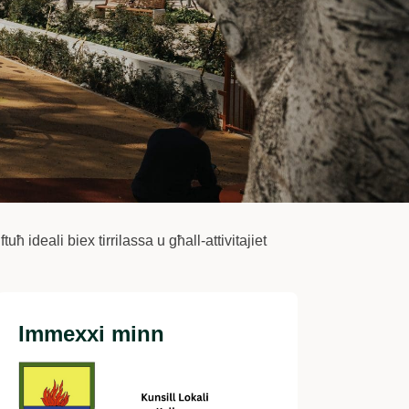
 ideali biex tirrilassa u għall-attivitajiet
Immexxi minn