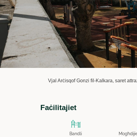
Vjal Arċisqof Gonzi fil-Kalkara, saret attr
Faċilitajiet
Bandli
Mogħdijie