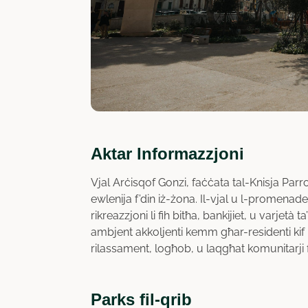
Aktar Informazzjoni
Vjal Arċisqof Gonzi, faċċata tal-Knisja Parro
ewlenija f’din iż-żona. Il-vjal u l-promenad
rikreazzjoni li fih bitħa, bankijiet, u varjetà 
ambjent akkoljenti kemm għar-residenti kif uk
rilassament, logħob, u laqgħat komunitarji
Parks fil-qrib