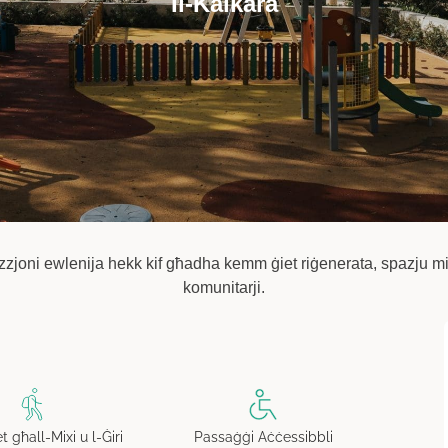
Il-Kalkara
azzjoni ewlenija hekk kif għadha kemm ġiet riġenerata, spazju miftuħ
komunitarji.
Passaġġi Aċċessibbli
t għall-Mixi u l-Ġiri