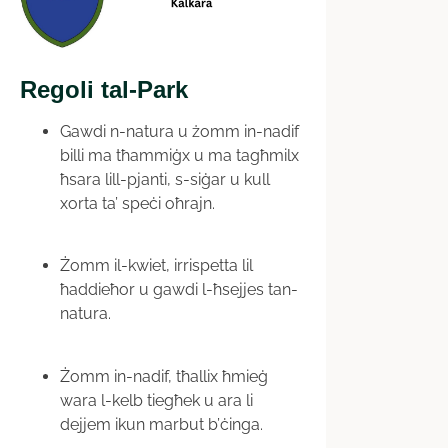
Regoli tal-Park
Gawdi n-natura u żomm in-nadif
billi ma tħammiġx u ma tagħmilx
ħsara lill-pjanti, s-siġar u kull
xorta ta’ speċi oħrajn.
Żomm il-kwiet, irrispetta lil
ħaddieħor u gawdi l-ħsejjes tan-
natura.
Żomm in-nadif, tħallix ħmieġ
wara l-kelb tiegħek u ara li
dejjem ikun marbut b’ċinga.