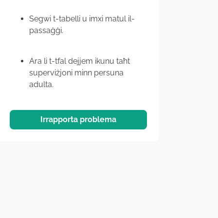
Segwi t-tabelli u imxi matul il-
passaġġi.
Ara li t-tfal dejjem ikunu taħt
superviżjoni minn persuna
adulta.
Irrapporta problema