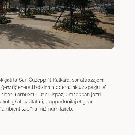
kkjali ta’ San Ġużepp fil-Kalkara, sar attrazzjoni
e ġew riġenerati b’disinn modern, inkluż spazju ta’
ta’ siġar u arbuxelli. Dan l-ispazju msebbaħ joffri
oll għall-viżitaturi, b’opportunitajiet għar-
 f’ambjent sabiħ u miżmum tajjeb.