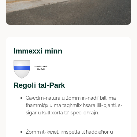
Immexxi minn
Regoli tal-Park
Gawdi n-natura u żomm in-nadif billi ma
tħammiġx u ma tagħmilx ħsara lill-pjanti, s-
siġar u kull xorta ta’ speċi oħrajn.
Żomm il-kwiet, irrispetta lil ħaddieħor u