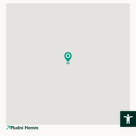
Open
Ħudni Hemm