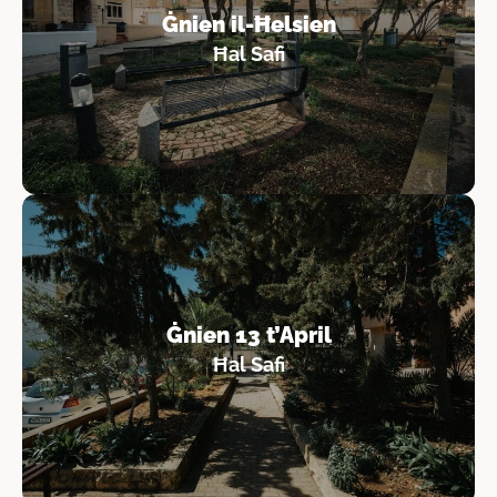
Ġnien il-Ħelsien
Ħal Safi
Ġnien 13 t’April
Ħal Safi