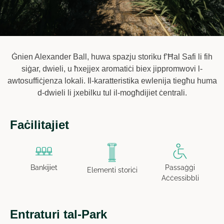
Ġnien Alexander Ball, huwa spazju storiku f’Ħal Safi li fih
siġar, dwieli, u ħxejjex aromatiċi biex jippromwovi l-
awtosuffiċjenza lokali. Il-karatteristika ewlenija tiegħu huma
d-dwieli li jxebilku tul il-mogħdijiet ċentrali.
Faċilitajiet
Bankijiet
Passaġġi
Elementi storiċi
Aċċessibbli
Entraturi tal-Park