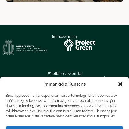
Immexxi minn
B’kollaborazzjoni ta’
Immaniġġja Kunsens
Biex nipprovdu l-aħjar esperjenzi, nużaw teknoloġiji bħall-cookies biex
naħżnu u/jew taċċessaw l-informazzjoni tal-apparat. Il-kunsens għal
dawn it-teknoloġiji se jippermettilna nipproċessaw data bħall-imġieba
tal-ibbrawżjar jew IDs uniċi fuq dan is-sit. Li ma tagħtix il-kunsens jew
tirtira l-kunsens, tista 'taffettwa ħażin ċerti karatteristiċi u funzjonijiet.
Irrapporta Problema
Termini ta’ Użu