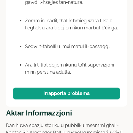
gawdi l-ħsejjes tan-natura.
Żomm in-nadif, tħallix ħmieġ wara l-kelb
tiegħek u ara li dejjem ikun marbut b’ċinga.
Segwi t-tabelli u imxi matul il-passaġġi.
Ara li t-tfal dejjem ikunu taħt superviżjoni
minn persuna adulta.
Irrapporta problema
Aktar Informazzjoni
Dan huwa spazju storiku u pubbliku msemmi għall-
Kaptan Sir Alexander Ball, l-ewwel Kummissarju Ċivili