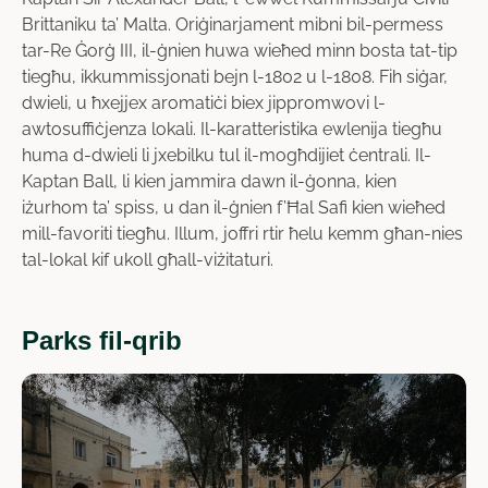
Brittaniku ta’ Malta. Oriġinarjament mibni bil-permess
tar-Re Ġorġ III, il-ġnien huwa wieħed minn bosta tat-tip
tiegħu, ikkummissjonati bejn l-1802 u l-1808. Fih siġar,
dwieli, u ħxejjex aromatiċi biex jippromwovi l-
awtosuffiċjenza lokali. Il-karatteristika ewlenija tiegħu
huma d-dwieli li jxebilku tul il-mogħdijiet ċentrali. Il-
Kaptan Ball, li kien jammira dawn il-ġonna, kien
iżurhom ta’ spiss, u dan il-ġnien f’Ħal Safi kien wieħed
mill-favoriti tiegħu. Illum, joffri rtir ħelu kemm għan-nies
tal-lokal kif ukoll għall-viżitaturi.
Parks fil-qrib