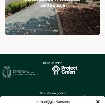
Santa Luċija
Immexxi minn
B’kollaborazzjoni ta’
Immaniġġja Kunsens