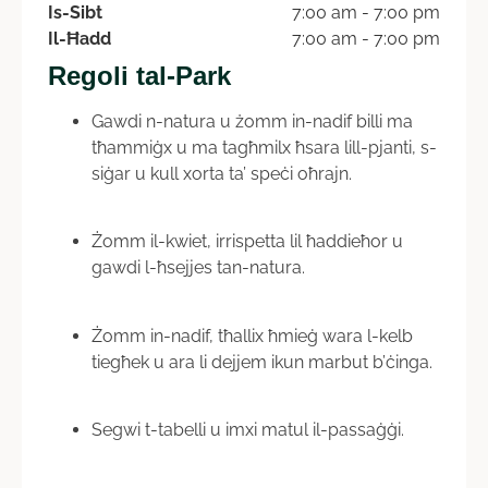
Is-Sibt
7:00 am - 7:00 pm
Il-Ħadd
7:00 am - 7:00 pm
Regoli tal-Park
Gawdi n-natura u żomm in-nadif billi ma
tħammiġx u ma tagħmilx ħsara lill-pjanti, s-
siġar u kull xorta ta’ speċi oħrajn.
Żomm il-kwiet, irrispetta lil ħaddieħor u
gawdi l-ħsejjes tan-natura.
Żomm in-nadif, tħallix ħmieġ wara l-kelb
tiegħek u ara li dejjem ikun marbut b’ċinga.
Segwi t-tabelli u imxi matul il-passaġġi.