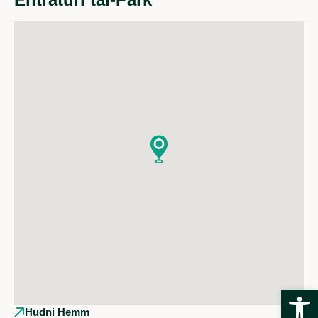
Open
Ħudni Hemm