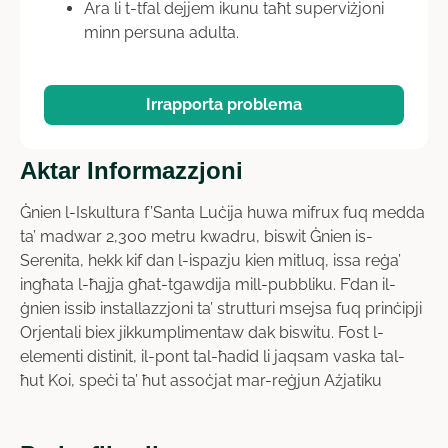
Ara li t-tfal dejjem ikunu taħt superviżjoni
minn persuna adulta.
Irrapporta problema
Aktar Informazzjoni
Ġnien l-Iskultura f’Santa Luċija huwa mifrux fuq medda
ta’ madwar 2,300 metru kwadru, biswit Ġnien is-
Serenita, hekk kif dan l-ispazju kien mitluq, issa reġa’
ingħata l-ħajja għat-tgawdija mill-pubbliku. F’dan il-
ġnien issib installazzjoni ta’ strutturi msejsa fuq prinċipji
Orjentali biex jikkumplimentaw dak biswitu. Fost l-
elementi distinit, il-pont tal-ħadid li jaqsam vaska tal-
ħut Koi, speċi ta’ ħut assoċjat mar-reġjun Ażjatiku