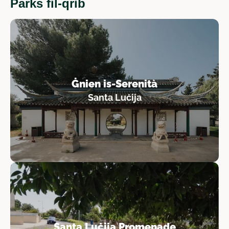
Parks fil-qrib
Ġnien is-Serenità
Santa Luċija
Santa Luċija Promenade