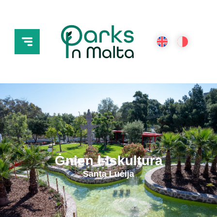
Ġnien l-Iskultura
Santa Luċija