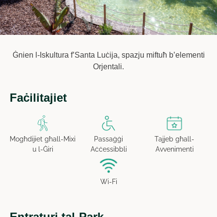
Ġnien l-Iskultura f’Santa Luċija, spazju miftuħ b’elementi
Orjentali.
Faċilitajiet
Passaġġi
Tajjeb għall-
Mogħdijiet għall-Mixi
Aċċessibbli
Avvenimenti
u l-Ġiri
Wi-Fi
Entraturi tal-Park