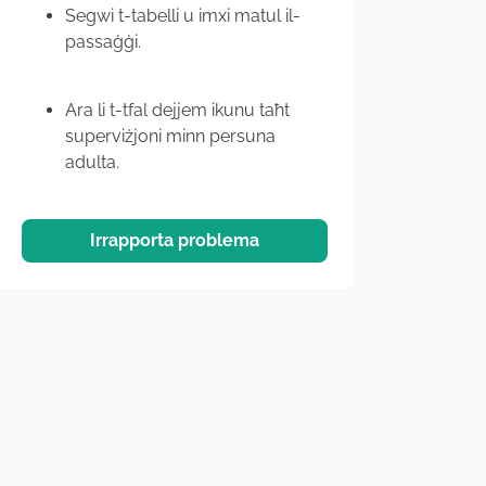
Segwi t-tabelli u imxi matul il-
passaġġi.
Ara li t-tfal dejjem ikunu taħt
superviżjoni minn persuna
adulta.
Irrapporta problema