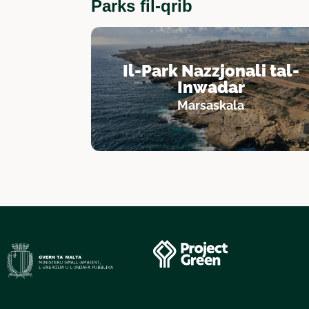
Parks fil-qrib
Il-Park Nazzjonali tal-
Inwadar
Marsaskala