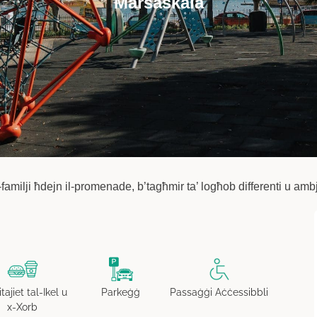
Marsaskala
familji ħdejn il-promenade, b’tagħmir ta’ logħob differenti u ambj
itajiet tal-Ikel u
Parkeġġ
Passaġġi Aċċessibbli
x-Xorb