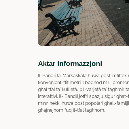
Aktar Informazzjoni
Il-Bandli ta’ Marsaskala huwa post imfittex 
konvenjenti ftit metri ‘l bogħod mill-prome
għal tfal ta’ kull età, bil-varjetà ta’ tagħmir 
interattivi. Il- Bandli joffri spazju sigur għat
minn hekk, huwa post popolari għall-familji, f
għajnejhom fuq it-tfal tagħhom.