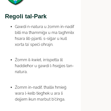
Regoli tal-Park
Gawdi n-natura u żomm in-nadif
billi ma tħammiġx u ma tagħmilx
ħsara lill-pjanti, s-siġar u kull
xorta ta’ speċi oħrajn.
Żomm il-kwiet, irrispetta lil
ħaddieħor u gawdi l-ħsejjes tan-
natura.
Żomm in-nadif, tħallix ħmieġ
wara l-kelb tiegħek u ara li
dejjem ikun marbut b’ċinga.