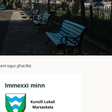
ent sigur għat-tfal.
Immexxi minn