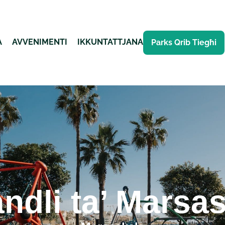
A
AVVENIMENTI
IKKUNTATTJANA
Parks Qrib Tiegħi
andli ta’ Marsa