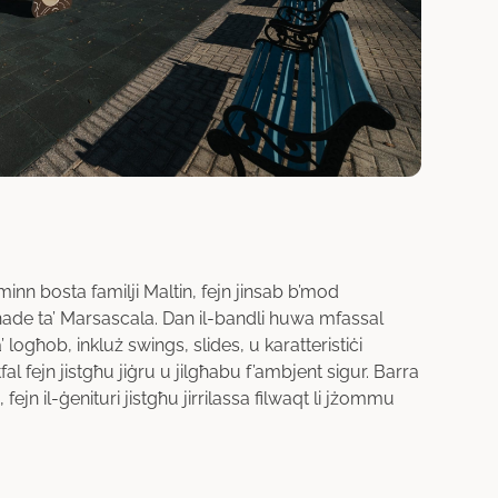
minn bosta familji Maltin, fejn jinsab b’mod
nade ta’ Marsascala. Dan il-bandli huwa mfassal
ta’ logħob, inkluż swings, slides, u karatteristiċi
-tfal fejn jistgħu jiġru u jilgħabu f’ambjent sigur. Barra
ejn il-ġenituri jistgħu jirrilassa filwaqt li jżommu