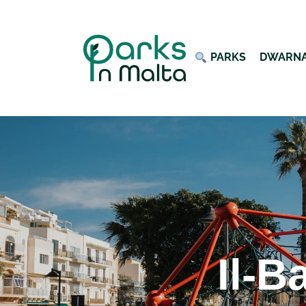
︎ PARKS
DWARN
Il-B