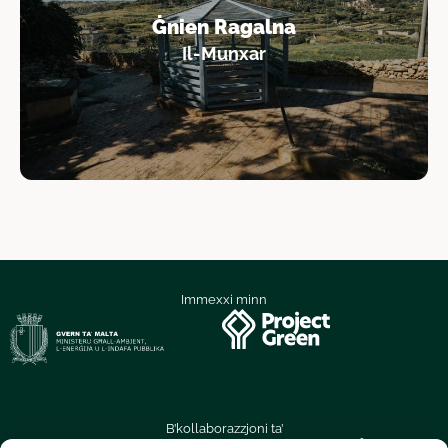
Ġnien Ragalna
Il-Munxar
Immexxi minn
B’kollaborazzjoni ta’