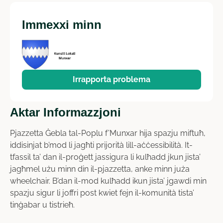
Immexxi minn
Irrapporta problema
Aktar Informazzjoni
Pjazzetta Ġebla tal-Poplu f’Munxar hija spazju miftuħ,
iddisinjat b’mod li jagħti prijorità lill-aċċessibilità. It-
tfassil ta’ dan il-proġett jassigura li kulħadd jkun jista’
jagħmel użu minn din il-pjazzetta, anke minn juża
wheelchair. B’dan il-mod kulħadd ikun jista’ jgawdi min
spazju sigur li joffri post kwiet fejn il-komunità tista’
tinġabar u tistrieħ.