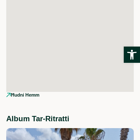
Open
Ħudni Hemm
Album Tar-Ritratti