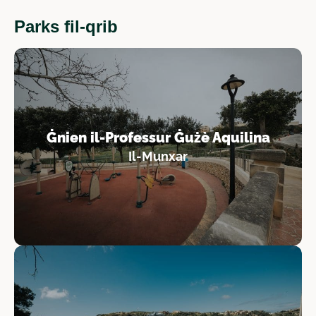
Parks fil-qrib
Ġnien il-Professur Ġużè Aquilina
Il-Munxar