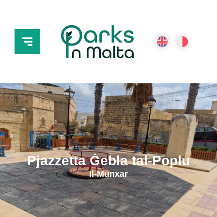
Pjazzetta Ġebla tal-Poplu
Il-Munxar