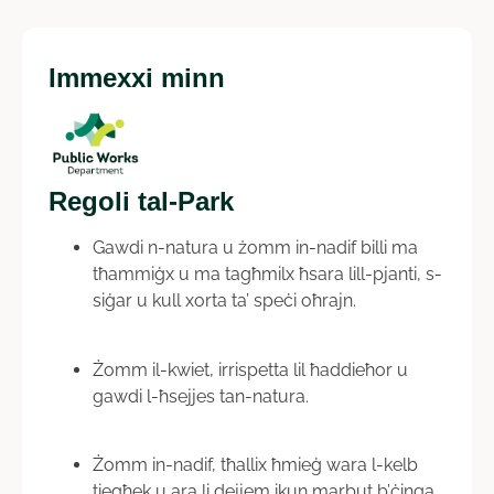
Immexxi minn
Regoli tal-Park
Gawdi n-natura u żomm in-nadif billi ma
tħammiġx u ma tagħmilx ħsara lill-pjanti, s-
siġar u kull xorta ta’ speċi oħrajn.
Żomm il-kwiet, irrispetta lil ħaddieħor u
gawdi l-ħsejjes tan-natura.
Żomm in-nadif, tħallix ħmieġ wara l-kelb
tiegħek u ara li dejjem ikun marbut b’ċinga.