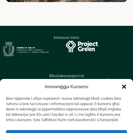
Immexxi minn
B’kollaborazzjoni ta’
Immaniġġja Kunsens
Biex nipprovdu l-aħjar esperjenzi, nużaw teknoloġiji bħall-cookies biex
naħżnu u/jew taċċessaw l-informazzjoni tal-apparat. Il-kunsens għal
dawn it-teknoloġiji se jippermettilna nipproċessaw data bħall-imġieba
tal-ibbrawżjar jew IDs uniċi fuq dan is-sit. Li ma tagħtix il-kunsens jew
tirtira l-kunsens, tista 'taffettwa ħażin ċerti karatteristiċi u funzjonijiet.
Irrapporta Problema
Termini ta’ Użu