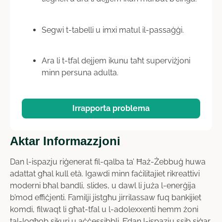
Segwi t-tabelli u imxi matul il-passaġġi.
Ara li t-tfal dejjem ikunu taħt superviżjoni
minn persuna adulta.
Irrapporta problema
Aktar Informazzjoni
Dan l-ispazju riġenerat fil-qalba ta’ Ħaż-Żebbuġ huwa
adattat għal kull età. Igawdi minn faċilitajiet rikreattivi
moderni bħal bandli, slides, u dawl li juża l-enerġija
b’mod effiċjenti. Familji jistgħu jirrilassaw fuq bankijiet
komdi, filwaqt li għat-tfal u l-adolexxenti hemm żoni
tal-logħob sikuri u aċċessibbli. F’dan l-ispazju ssib siġar,