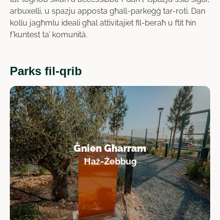
arbuxelli, u spazju apposta għall-parkeġġ tar-roti. Dan
kollu jagħmlu ideali għal attivitajiet fil-beraħ u ftit ħin
f’kuntest ta’ komunità.
Parks fil-qrib
Ġnien Għarram
Ħaż-Żebbug