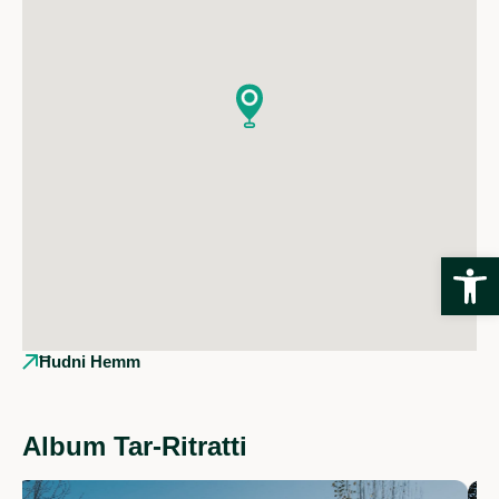
Open
Ħudni Hemm
Album Tar-Ritratti