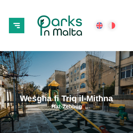
Wesgħa fi Triq il-Mitħna
Ħaż-Żebbug