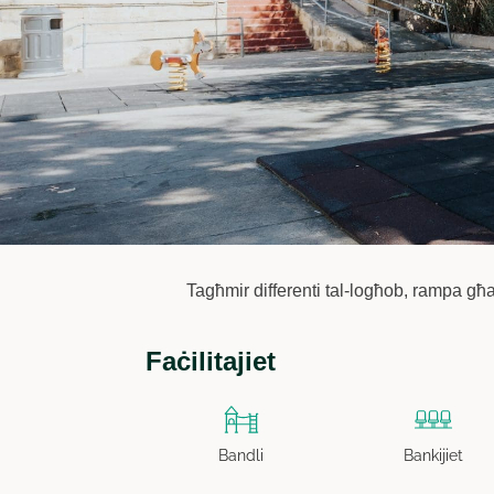
Tagħmir differenti tal-logħob, rampa għall
Faċilitajiet
Bandli
Bankijiet