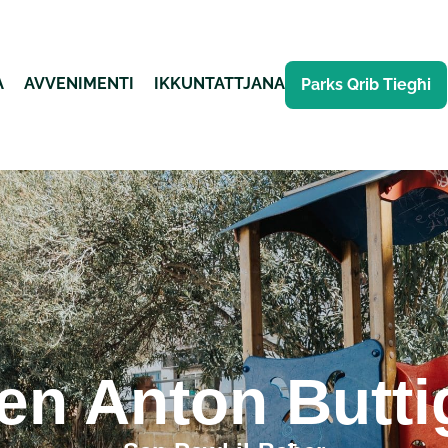
A
AVVENIMENTI
IKKUNTATTJANA
Parks Qrib Tiegħi
en Anton Butti