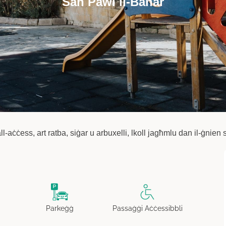
San Pawl il-Baħar
-aċċess, art ratba, siġar u arbuxelli, lkoll jagħmlu dan il-ġnien si
Parkeġġ
Passaġġi Aċċessibbli