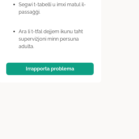
Segwi t-tabelli u imxi matul il-
passaġġi.
Ara li t-tfal dejjem ikunu taħt
superviżjoni minn persuna
adulta.
Irrapporta problema