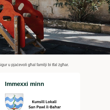
gur u pjaċevoli għal familji bi tfal żgħar.
Immexxi minn