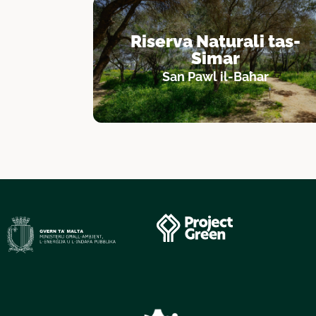
Riserva Naturali tas-
Simar
San Pawl il-Baħar