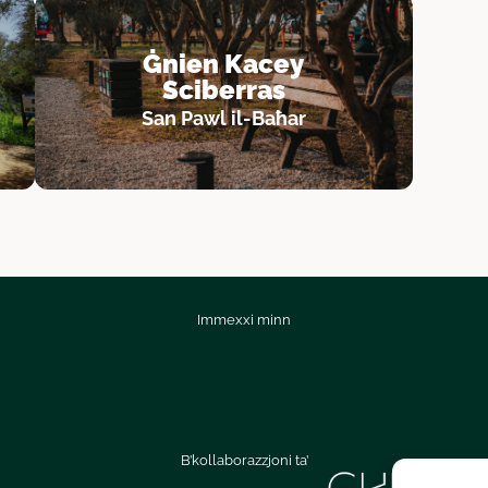
Ġnien Kacey
Sciberras
San Pawl il-Baħar
Immexxi minn
B’kollaborazzjoni ta’