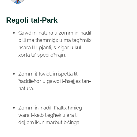
Regoli tal-Park
Gawdi n-natura u żomm in-nadif
billi ma tħammiġx u ma tagħmilx
ħsara lill-pjanti, s-siġar u kull
xorta ta’ speċi oħrajn.
Żomm il-kwiet, irrispetta lil
ħaddieħor u gawdi l-ħsejjes tan-
natura.
Żomm in-nadif, tħallix ħmieġ
wara l-kelb tiegħek u ara li
dejjem ikun marbut b’ċinga.