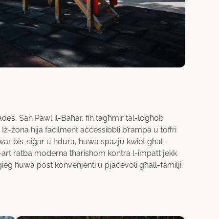
ades, San Pawl il-Baħar, fih tagħmir tal-logħob
. Iż-żona hija faċilment aċċessibbli b’rampa u toffri
war bis-siġar u ħdura, huwa spazju kwiet għal-
. L-art ratba moderna tħarishom kontra l-impatt jekk
eg huwa post konvenjenti u pjaċevoli għall-familji.