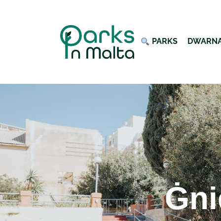
︎ PARKS
DWARN
Ġni