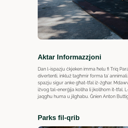
Aktar Informazzjoni
Dan l-ispazju ċkjeken imma ħelu fi Triq Par
divertenti, inkluż tagħmir forma ta’ annimali
spazju sigur anke għat-tfal iż-żgħar. Mdaw
iżvog tal-enerġija kollha li jkollhom it-tfal
jaqgħu huma u jilgħabu. Ġnien Anton Buttigi
Parks fil-qrib