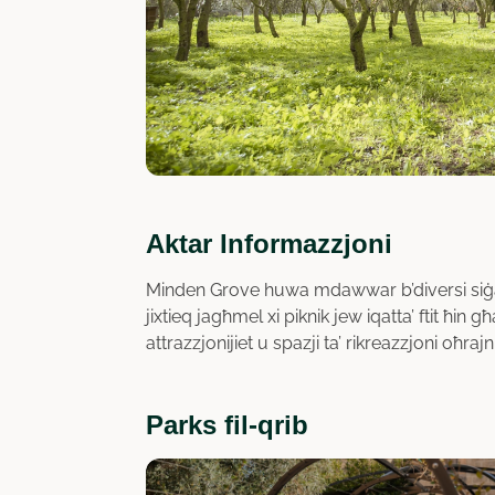
Aktar Informazzjoni
Minden Grove huwa mdawwar b’diversi siġar
jixtieq jagħmel xi piknik jew iqatta’ ftit ħin 
attrazzjonijiet u spazji ta’ rikreazzjoni oħrajn 
Parks fil-qrib