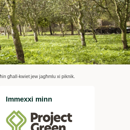
t ħin għall-kwiet jew jagħmlu xi piknik.
Immexxi minn