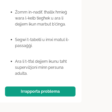
Żomm in-nadif, tħallix ħmieġ
wara l-kelb tiegħek u ara li
dejjem ikun marbut b’ċinga.
Segwi t-tabelli u imxi matul il-
passaġġi.
Ara li t-tfal dejjem ikunu taħt
superviżjoni minn persuna
adulta.
Irrapporta problema