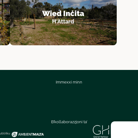
Wied Inċita
Ħ'Attard
Immexxi minn
B’kollaborazzjoni ta’