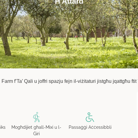
Ħ'Attard
arm f’Ta’ Qali u joffri spazju fejn il-viżitaturi jistgħu jqattgħu fti
niks
Passaġġi Aċċessibbli
Mogħdijiet għall-Mixi u l-
Ġiri