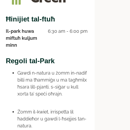
Ħinijiet tal-ftuħ
Il-park huwa
6:30 am - 6:00 pm
miftuħ kuljum
minn
Regoli tal-Park
Gawdi n-natura u żomm in-nadif
billi ma tħammiġx u ma tagħmilx
ħsara lill-pjanti, s-siġar u kull
xorta ta’ speċi oħrajn.
Żomm il-kwiet, irrispetta lil
ħaddieħor u gawdi l-ħsejjes tan-
natura.