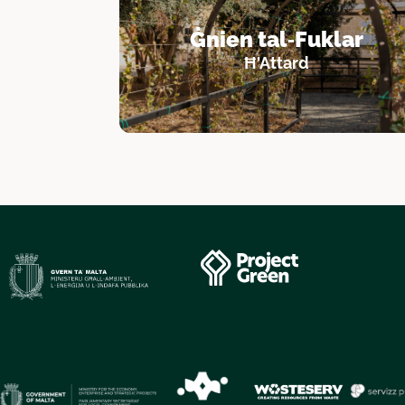
Ġnien tal‑Fuklar
Ħ'Attard