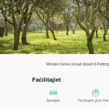
Minden Grove jinsab biswit il-Petting F
Faċilitajiet
Bankijiet
Faċilitajiet għal Pik