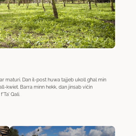
 maturi. Dan il-post huwa tajjeb ukoll għal min
għall-kwiet. Barra minn hekk, dan jinsab viċin
f’Ta’ Qali.